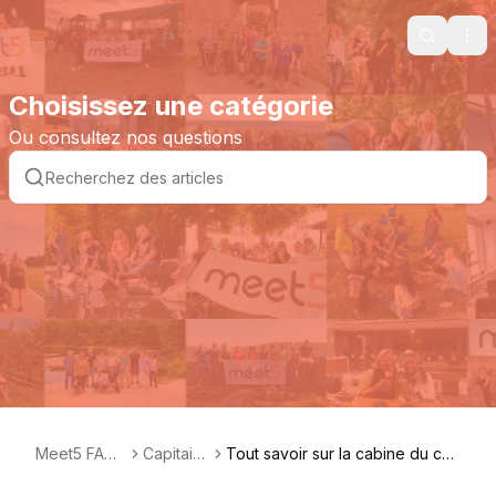
Search
Ope
Choisissez une catégorie
Ou consultez nos questions
Meet5 FAQ
Capitain
Tout savoir sur la cabine du cap
FR
es
itaine