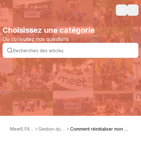
Search
Ope
Choisissez une catégorie
Ou consultez nos questions
Meet5 FAQ
Gestion du P
Comment réinitialiser mon mo
FR
rofil
t de passe ?