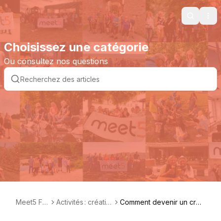
Search
Ope
Choisissez une catégorie
Ou consultez nos questions
Meet5 FA
Activités : créatio
Comment devenir un créa
Q FR
n et gestion
teur d'activités?