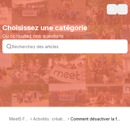
Search
Ope
Choisissez une catégorie
Ou consultez nos questions
Meet5 FA
Activités : créatio
Comment désactiver la fo
Q FR
n et gestion
nctionnalité 'utiliser comm