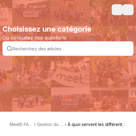
Search
Ope
Choisissez une catégorie
Ou consultez nos questions
Meet5 FAQ
Gestion du P
À quoi servent les différents
FR
rofil
badges sur un profil ?